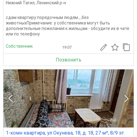
Нижний Тагил
,
Ленинский р-н
сдам квартиру порядочным людям , ,без
животныхПримечание: у собственника могут быть
дополнительные пожелания к жильцам - обсудите их в чате
или по телефону
Собственник
19.07
Позвонить
1
из 6
1-комн квартира, ул Окунева, 18, д. 18, 27 м², 8/9 эт.