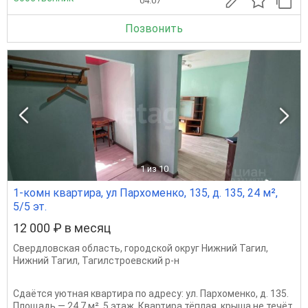
04.07
Позвонить
1
из 10
1-комн квартира, ул Пархоменко, 135, д. 135, 24 м²,
5/5 эт.
12 000 ₽ в месяц
Свердловская область
,
городской округ Нижний Тагил
,
Нижний Тагил
,
Тагилстроевский р-н
Сдаётся уютная квартира по адресу: ул. Пархоменко, д. 135.
Площадь — 24,7 м², 5 этаж. Квартира тёплая, крыша не течёт