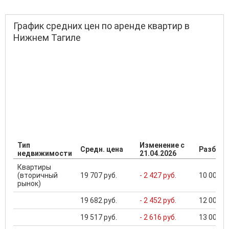
График средних цен по аренде квартир в
Нижнем Тагиле
Тип
Изменение с
Средн. цена
Разброс
недвижимости
21.04.2026
Квартиры
(вторичный
19 707 руб.
- 2 427 руб.
10 000 ..
рынок)
19 682 руб.
- 2 452 руб.
12 000 ..
19 517 руб.
- 2 616 руб.
13 000 ..