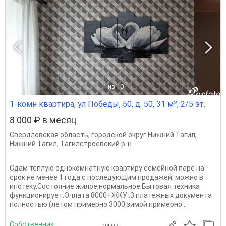
1
из 10
1-комн квартира, ул Победы, 50, д. 50, 31 м², 2/5 эт.
8 000 ₽ в месяц
Свердловская область
,
городской округ Нижний Тагил
,
Нижний Тагил
,
Тагилстроевский р-н
Сдам теплую однокомнатную квартиру семейной паре на
срок не менее 1 года с последующим продажей, можно в
ипотеку.Состояние жилое,нормальное.Бытовая техника
функционирует.Оплата 8000+ЖКУ :3 платежных документа
полностью (летом примерно 3000,зимой примерно...
Собственник