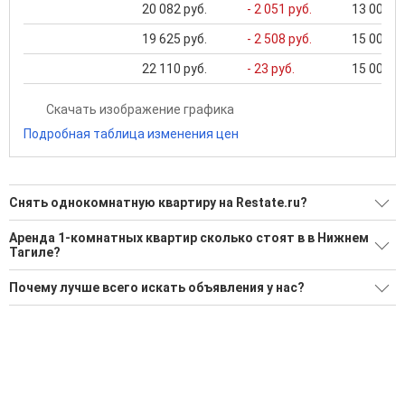
20 082 руб.
- 2 051 руб.
13 000 ..
19 625 руб.
- 2 508 руб.
15 000 ..
22 110 руб.
- 23 руб.
15 000 ..
Скачать изображение графика
Подробная таблица изменения цен
Снять однокомнатную квартиру на Restate.ru?
Ищите, как Снять однокомнатную квартиру?
Аренда 1-комнатных квартир сколько стоят в в Нижнем
Тагиле?
43 актуальных и проверенных объявления
Минимальная цена: 8 000 Р. Максимальная цена: 40 000 Р;
Воспользуйтесь нашим поиском по новостройкам, для
Почему лучше всего искать объявления у нас?
Средняя: 19 094 Р
подбора подходящего вам варианта
Все объявления проверены и проходят строгую
Средняя площадь: 32.6 кв.м.
'Сохраните результаты поиска и возвращайтесь к нему,
модерацию
когда это будет нужно'
Удобный поиск, есть подписка на новые объявления
Помогаем с подбором выгодных ипотечных программ в
банках в Нижнем Тагиле