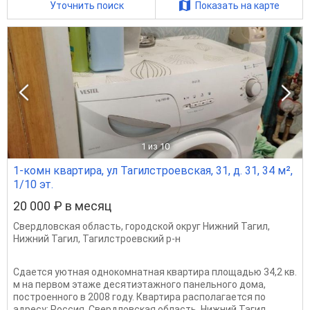
Уточнить поиск
Показать на карте
1
из 10
1-комн квартира, ул Тагилстроевская, 31, д. 31, 34 м²,
1/10 эт.
20 000 ₽ в месяц
Свердловская область
,
городской округ Нижний Тагил
,
Нижний Тагил
,
Тагилстроевский р-н
Сдается уютная однокомнатная квартира площадью 34,2 кв.
м на первом этаже десятиэтажного панельного дома,
построенного в 2008 году. Квартира располагается по
адресу: Россия, Свердловская область, Нижний Тагил,