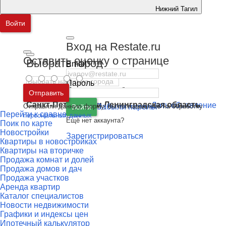
Нижний Тагил
Войти
Вход на Restate.ru
Оставить оценку о странице
Выбрать город
Email
Пароль
Москва
и
Московская область
Отправить
Санкт-Петербург
и
Ленинградская область
Дать объявление
Отправляя данную форму, вы соглашаетесь на обработку
Забыли пароль
Войти
Перейти к сравнению
персональных данных
Ещё нет аккаунта?
Поик по карте
Новостройки
Зарегистрироваться
Квартиры в новостройках
Квартиры на вторичке
Продажа комнат и долей
Продажа домов и дач
Продажа участков
Аренда квартир
Каталог специалистов
Новости недвижимости
Графики и индексы цен
Ипотечный калькулятор