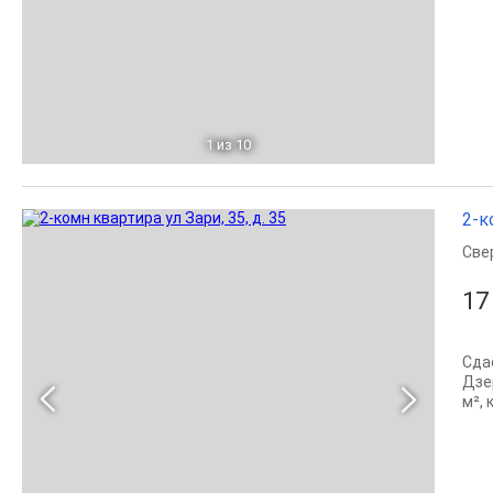
1
из 10
2-к
Све
17
Cдa
Дзе
м²,