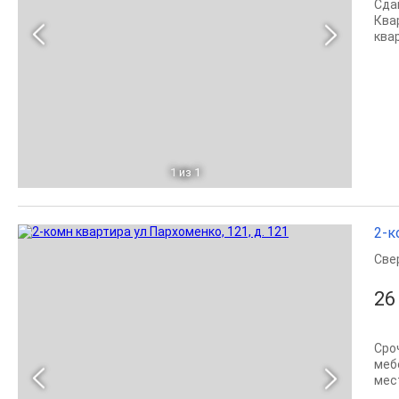
Сда
Ква
квар
1
из 1
2-к
Све
26
Сроч
меб
мес