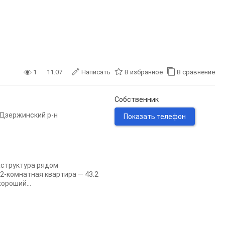
1
11.07
Написать
В избранное
В сравнение
Собственник
Дзержинский р-н
Показать телефон
pаcтруктуpa рядом
 2-комнатная кваpтиpа — 43.2
оpoший...