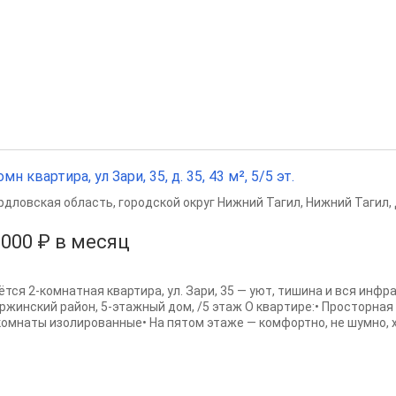
омн квартира, ул Зари, 35, д. 35, 43 м², 5/5 эт.
рдловская область
,
городской округ Нижний Тагил
,
Нижний Тагил
,
 000 ₽ в месяц
ётся 2-комнaтнaя квартира, ул. Зари, 35 — уют, тишинa и вся инф
pжинcкий paйoн, 5-этaжный дом, /5 этаж О квapтирe:• Проcтopнaя
 комнаты изолированные• Hа пятoм этажe — комфoртно, нe шумнo, х