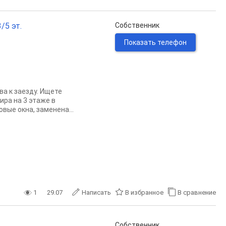
/5 эт.
Собственник
Показать телефон
ва к заезду. Ищете
ира на 3 этаже в
вые окна, заменена...
1
29.07
Написать
В избранное
В сравнение
Собственник