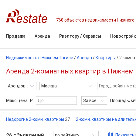
768 объектов недвижимости Нижнего 
Продажа
Аренда
Риэлтору / Сервисы
Новостройк
Недвижимость в Нижнем Тагиле
/
Аренда
/
Квартиры
/
2 комна
Аренда 2-комнатных квартир в Нижнем 
Арендовать
Москва
Макс цена, ₽
За всё
Площадь,
м²
Недорогие 2-комн. квартиры
27
2-комн. квартиры на длител
26
объявлений
по рейтингу
Показать 