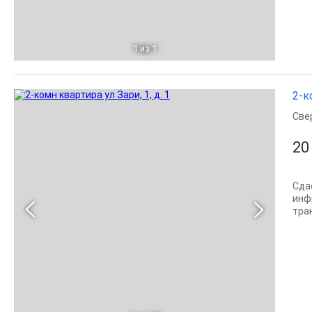
1
из 1
2-к
Све
20
Сда
инф
тра