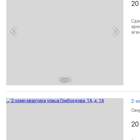
20
Сда
аре
аге
1
из 1
2-к
Све
20