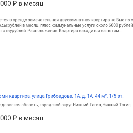
 000 ₽ в месяц
ётся в аренду замечательная двухкомнатная квартира на Вые по ул.
нды:рублей в месяц, плюс коммунальные услуги около 6000 рублей
нтствурублей. Расположение: Квартира находится на пятом...
омн квартира, улица Грибоедова, 1А, д. 1А, 44 м², 1/5 эт.
рдловская область
,
городской округ Нижний Тагил
,
Нижний Тагил
,
 000 ₽ в месяц