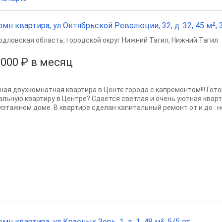
омн квартира, ул Октябрьской Революции, 32, д. 32, 45 м², 3
рдловская область
,
городской округ Нижний Тагил
,
Нижний Тагил
 000 ₽ в месяц
ная двухкомнатная квартира в Центе города с капремонтом!!! Гото
альную квартиру в Центре? Сдается светлая и очень уютная кварт
иэтажном доме. В квартире сделан капитальный ремонт от и до : но
омн квартира, ул Красных Зорь, 1, д. 1, 48 м², 5/5 эт.