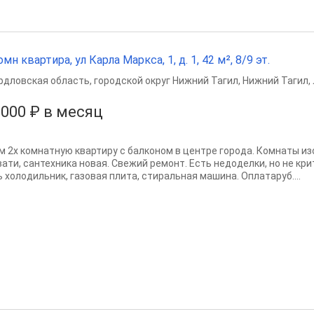
омн квартира, ул Карла Маркса, 1, д. 1, 42 м², 8/9 эт.
рдловская область
,
городской округ Нижний Тагил
,
Нижний Тагил
,
 000 ₽ в месяц
м 2х комнатную квартиру с балконом в центре города. Комнаты и
вати, сантехника новая. Свежий ремонт. Есть недоделки, но не кри
ь холодильник, газовая плита, стиральная машина. Оплатаруб....