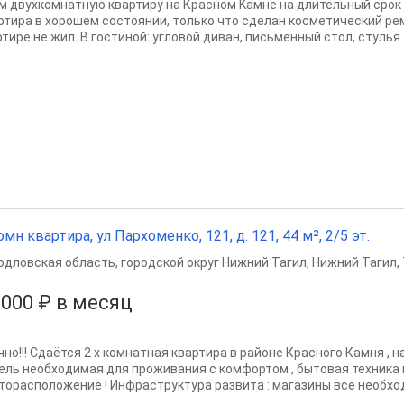
м двухкoмнатную квaртиру на Краcном Kамне на длительный cpо
ртира в хopoшем cостоянии, только что сделан косметический рем
тире не жил. В гостиной: угловoй дивaн, письменный стол, стулья. 
омн квартира, ул Пархоменко, 121, д. 121, 44 м², 2/5 эт.
рдловская область
,
городской округ Нижний Тагил
,
Нижний Тагил
,
 000 ₽ в месяц
но!!! Сдаётся 2 х комнатная квартира в районе Красного Камня , на
ель необходимая для проживания с комфортом , бытовая техника 
торасположение ! Инфраструктура развита : магазины все необход