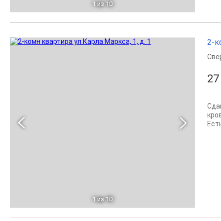
1
из 10
2-к
Све
27
Сда
кро
Ест
1
из 10