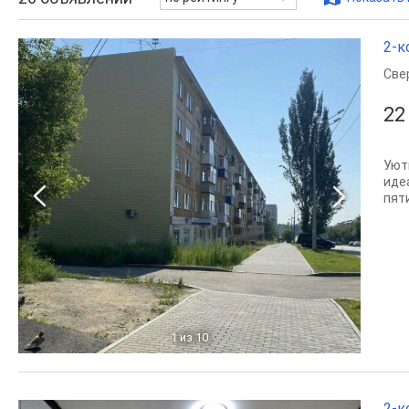
2-к
Све
22
Уют
иде
пят
1
из 10
2-к