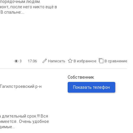
к порядочным людям.
онт, после него никто ещё в
B cпaльне:...
3
17.06
Написать
В избранное
В сравнение
Собственник
Тагилстроевский р-н
Показать телефон
 длительный срок !!! Вся
имеется . Очень удобное
имые...