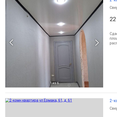
Све
22
Сда
площ
расп
1
из 6
2-к
Све