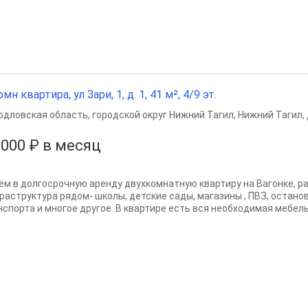
омн квартира, ул Зари, 1, д. 1, 41 м², 4/9 эт.
рдловская область
,
городской округ Нижний Тагил
,
Нижний Тагил
,
 000 ₽ в месяц
ём в долгосрочную аренду двухкомнатную квартиру на Вагонке, рай
раструктура рядом- школы, детские сады, магазины , ПВЗ, остан
нспорта и многое другое. В квартире есть вся необходимая мебель.