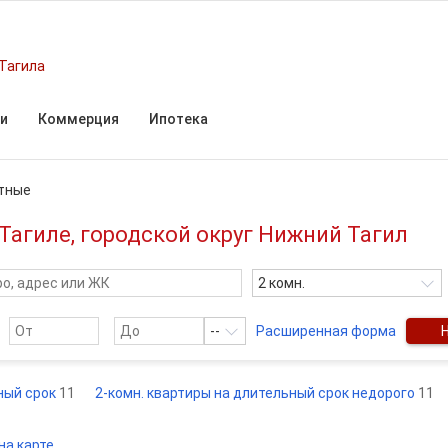
Тагила
и
Коммерция
Ипотека
тные
Тагиле, городской округ Нижний Тагил
2 комн.
--
Расширенная форма
ьный срок
11
2-комн. квартиры на длительный срок недорого
11
на карте