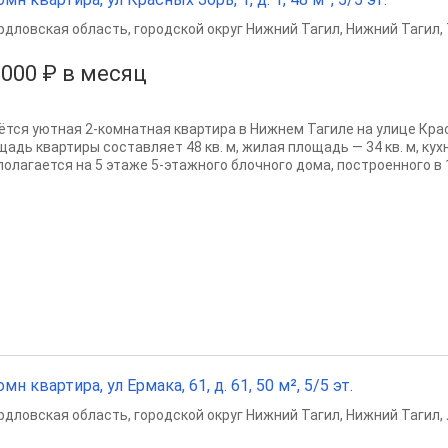
рдловская область
,
городской округ Нижний Тагил
,
Нижний Тагил
,
 000 ₽ в месяц
ётся уютная 2-комнатная квартира в Нижнем Тагиле на улице Крас
адь квартиры составляет 48 кв. м, жилая площадь — 34 кв. м, кухн
олагается на 5 этаже 5-этажного блочного дома, построенного в 19
омн квартира, ул Ермака, 61, д. 61, 50 м², 5/5 эт.
рдловская область
,
городской округ Нижний Тагил
,
Нижний Тагил
,