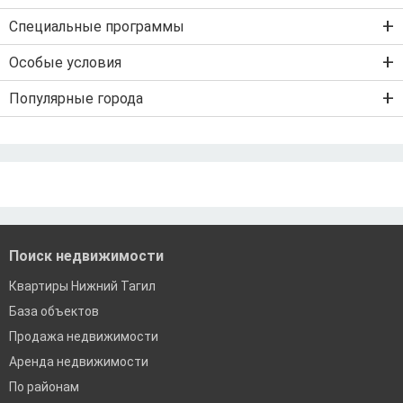
Ипотека на новостройку
Специальные программы
Ипотека на вторичку
Семейная ипотека
Особые условия
Ипотека на строительство дома
Военная ипотека
Льготная ипотека с господдержкой
Популярные города
IT-ипотека
Рефинансирование ипотеки
Ипотека без первого взноса
Санкт-Петербург
Ипотека самозанятым
Ипотека без подтверждения дохода
Москва
По двум документам
Краснодар
Сочи
Екатеринбург
Поиск недвижимости
Квартиры Нижний Тагил
База объектов
Продажа недвижимости
Аренда недвижимости
По районам