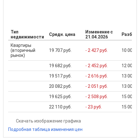
Тип
Изменение с
Средн. цена
Разброс
недвижимости
21.04.2026
Квартиры
(вторичный
19 707 руб.
- 2 427 руб.
10 000 ..
рынок)
19 682 руб.
- 2 452 руб.
12 000 ..
19 517 руб.
- 2 616 руб.
13 000 ..
20 082 руб.
- 2 051 руб.
13 000 ..
19 625 руб.
- 2 508 руб.
15 000 ..
22 110 руб.
- 23 руб.
15 000 ..
Скачать изображение графика
Подробная таблица изменения цен