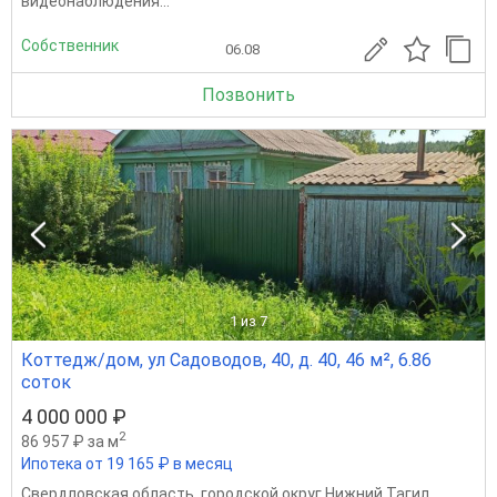
видеонаблюдения...
Собственник
06.08
Позвонить
1
из 7
Коттедж/дом, ул Садоводов, 40, д. 40, 46 м², 6.86
соток
4 000 000 ₽
2
86 957 ₽ за м
Ипотека от 19 165 ₽ в месяц
Свердловская область
,
городской округ Нижний Тагил
,