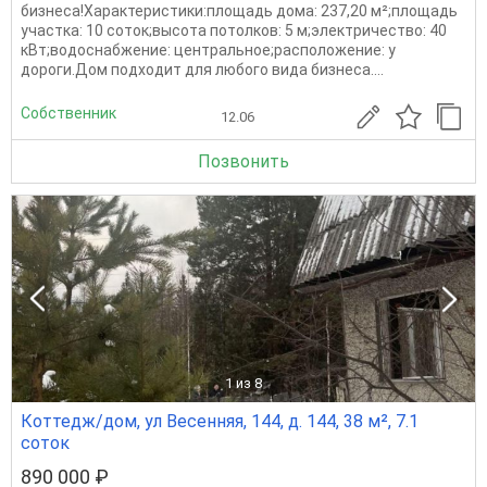
бизнеса!Характеристики:площадь дома: 237,20 м²;площадь
участка: 10 соток;высота потолков: 5 м;электричество: 40
кВт;водоснабжение: центральное;расположение: у
дороги.Дом подходит для любого вида бизнеса....
Собственник
12.06
Позвонить
1
из 8
Коттедж/дом, ул Весенняя, 144, д. 144, 38 м², 7.1
соток
890 000 ₽