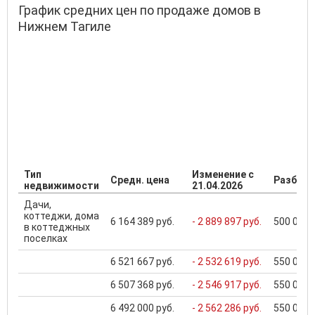
График средних цен по продаже домов в
Нижнем Тагиле
Тип
Изменение с
Средн. цена
Разброс
недвижимости
21.04.2026
Дачи,
коттеджи, дома
6 164 389 руб.
- 2 889 897 руб.
500 000 .
в коттеджных
поселках
6 521 667 руб.
- 2 532 619 руб.
550 000 .
6 507 368 руб.
- 2 546 917 руб.
550 000 .
6 492 000 руб.
- 2 562 286 руб.
550 000 .