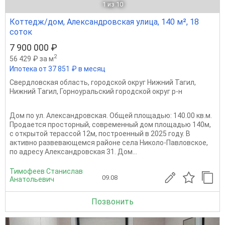
1
из 10
Коттедж/дом, Александровская улица, 140 м², 18
соток
7 900 000 ₽
2
56 429 ₽ за м
Ипотека от 37 851 ₽ в месяц
Свердловская область
,
городской округ Нижний Тагил
,
Нижний Тагил
,
Горноуральский городской округ р-н
Дом по ул. Александровская. Общей площадью: 140.00 кв.м.
Продается просторный, современный дом площадью 140м,
с открытой терассой 12м, построенный в 2025 году. В
активно развевающемся районе села Николо-Павловское,
по адресу Александровская 31. Дом...
Тимофеев Станислав
09.08
Анатольевич
Позвонить