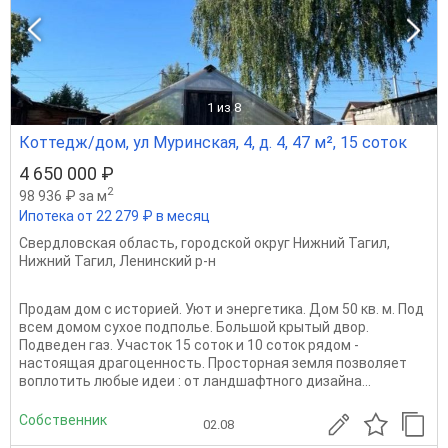
1
из 8
Коттедж/дом, ул Муринская, 4, д. 4, 47 м², 15 соток
4 650 000 ₽
2
98 936 ₽ за м
Ипотека от 22 279 ₽ в месяц
Свердловская область
,
городской округ Нижний Тагил
,
Нижний Тагил
,
Ленинский р-н
Продам дом с историей. Уют и энергетика. Дом 50 кв. м. Под
всем домом сухое подполье. Большой крытый двор.
Подведен газ. Участок 15 соток и 10 соток рядом -
настоящая драгоценность. Просторная земля позволяет
воплотить любые идеи : от ландшафтного дизайна...
Собственник
02.08