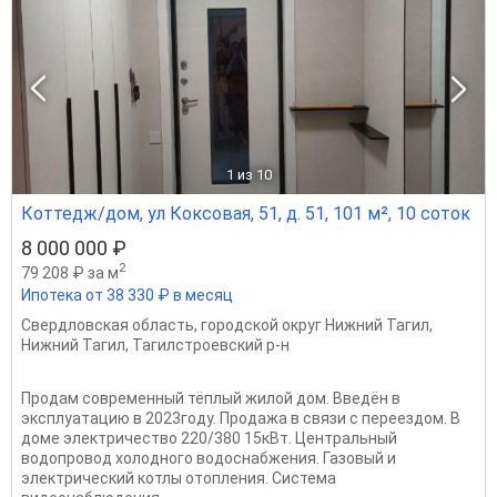
1
из 10
Коттедж/дом, ул Коксовая, 51, д. 51, 101 м², 10 соток
8 000 000 ₽
2
79 208 ₽ за м
Ипотека от 38 330 ₽ в месяц
Свердловская область
,
городской округ Нижний Тагил
,
Нижний Тагил
,
Тагилстроевский р-н
Продам современный тёплый жилой дом. Введён в
эксплуатацию в 2023году. Продажа в связи с переездом. В
доме электричество 220/380 15кВт. Центральный
водопровод холодного водоснабжения. Газовый и
электрический котлы отопления. Система