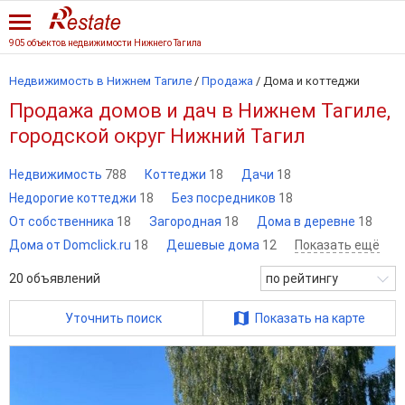
905 объектов недвижимости Нижнего Тагила
Недвижимость в Нижнем Тагиле
/
Продажа
/
Дома и коттеджи
Продажа домов и дач в Нижнем Тагиле,
городской округ Нижний Тагил
Недвижимость
788
Коттеджи
18
Дачи
18
Недорогие коттеджи
18
Без посредников
18
От собственника
18
Загородная
18
Дома в деревне
18
Дома от Domclick.ru
18
Дешевые дома
12
Показать ещё
20
объявлений
по рейтингу
Уточнить поиск
Показать на карте