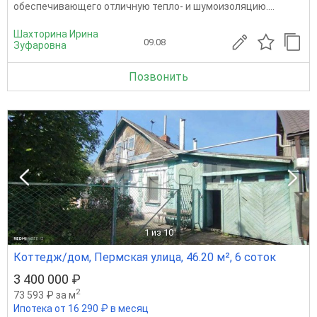
обеспечивающего отличную тепло- и шумоизоляцию....
Шахторина Ирина
09.08
Зуфаровна
Позвонить
1
из 10
Коттедж/дом, Пермская улица, 46.20 м², 6 соток
3 400 000 ₽
2
73 593 ₽ за м
Ипотека от 16 290 ₽ в месяц