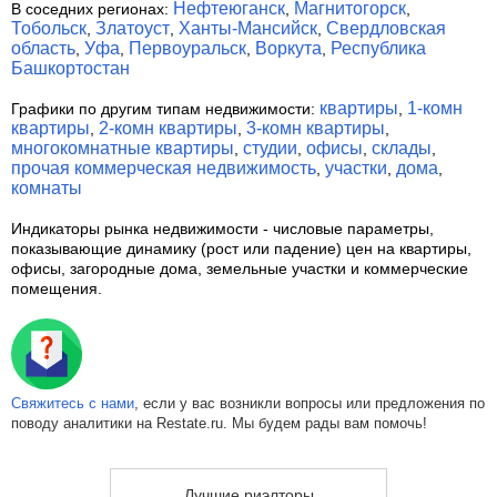
Нефтеюганск
Магнитогорск
В соседних регионах:
,
,
Тобольск
Златоуст
Ханты-Мансийск
Свердловская
,
,
,
область
Уфа
Первоуральск
Воркута
Республика
,
,
,
,
Башкортостан
квартиры
1-комн
Графики по другим типам недвижимости:
,
квартиры
2-комн квартиры
3-комн квартиры
,
,
,
многокомнатные квартиры
студии
офисы
склады
,
,
,
,
прочая коммерческая недвижимость
участки
дома
,
,
,
комнаты
Индикаторы рынка недвижимости
- числовые параметры,
показывающие динамику (рост или падение) цен на квартиры,
офисы, загородные дома, земельные участки и коммерческие
помещения.
Свяжитесь с нами
, если у вас возникли вопросы или предложения по
поводу аналитики на Restate.ru. Мы будем рады вам помочь!
Лучшие риэлторы