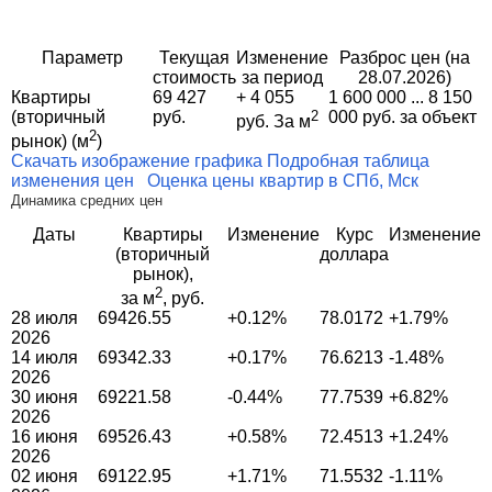
Параметр
Текущая
Изменение
Разброс цен (на
стоимость
за период
28.07.2026)
Квартиры
69 427
+ 4 055
1 600 000 ... 8 150
(вторичный
руб.
2
000 руб. за объект
руб. За м
2
рынок) (м
)
Скачать изображение графика
Подробная таблица
изменения цен
Оценка цены квартир в СПб, Мск
Динамика средних цен
Даты
Квартиры
Изменение
Курс
Изменение
(вторичный
доллара
рынок),
2
за м
, руб.
28 июля
69426.55
+0.12%
78.0172
+1.79%
2026
14 июля
69342.33
+0.17%
76.6213
-1.48%
2026
30 июня
69221.58
-0.44%
77.7539
+6.82%
2026
16 июня
69526.43
+0.58%
72.4513
+1.24%
2026
02 июня
69122.95
+1.71%
71.5532
-1.11%