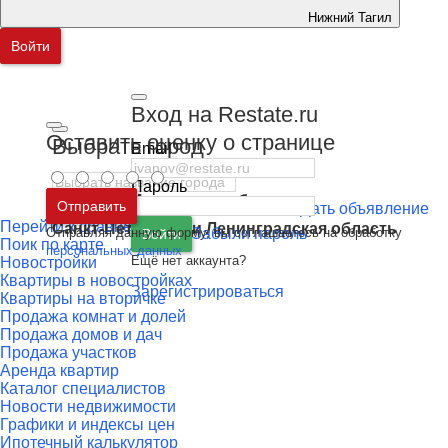
Нижний Тагил
Войти
Вход на Restate.ru
Оставить оценку о странице
Выбрать город
Email
Пароль
Москва
и
Московская область
Отправить
Дать объявление
Перейти к сравнению
Санкт-Петербург
и
Ленинградская область
Отправляя данную форму, вы соглашаетесь на обработку
Забыли пароль
Войти
Поик по карте
персональных данных
Ещё нет аккаунта?
Новостройки
Квартиры в новостройках
Зарегистрироваться
Квартиры на вторичке
Продажа комнат и долей
Продажа домов и дач
Продажа участков
Аренда квартир
Каталог специалистов
Новости недвижимости
Графики и индексы цен
Ипотечный калькулятор