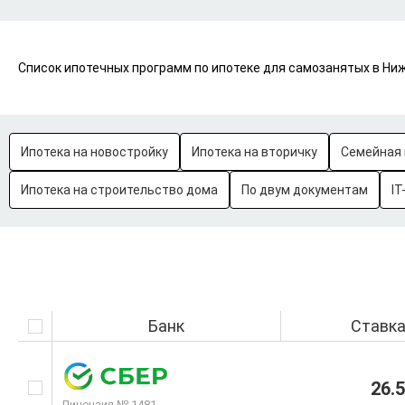
Список ипотечных программ по ипотеке для самозанятых в Ниж
Ипотека на новостройку
Ипотека на вторичку
Семейная 
Ипотека на строительство дома
По двум документам
IT
Банк
Ставк
26.
Лицензия № 1481