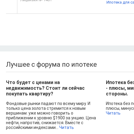
Ипотека для с
Лучшее с форума по ипотеке
Что будет с ценами на
Ипотека бе
недвижимость? Стоит ли сейчас
- плюсы, м
покупать квартиру?
стороны.
Фондовые рынки падают по всему миру. И
Ипотека без п
только цена золота стремится к новым
плюсы, минусы
вершинам: уже можно говорить о
Читать
приближении к уровню $1900 за унцию. Цена
нефти, напротив, снижается. Вместе с
российскими индексами...
Читать