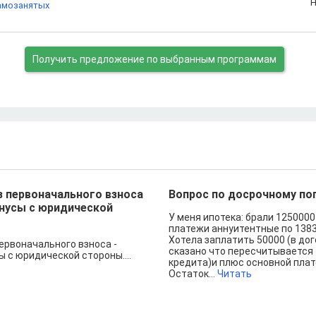
Н
амозанятых
Получить предложение
по выбранным программам
з первоначального взноса
Вопрос по досрочному п
инусы с юридической
У меня ипотека: брали 1250000 
платежи аннуитентные по 1383
Хотела заплатить 50000 (в до
ервоначального взноса -
сказано что пересчитывается 
 с юридической стороны....
кредита)и плюс основной плат
Остаток...
Читать