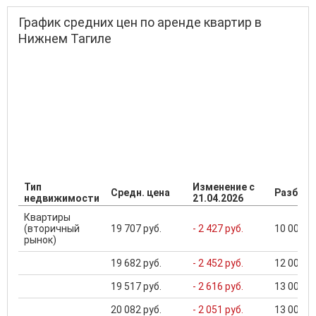
График средних цен по аренде квартир в
Нижнем Тагиле
Тип
Изменение с
Средн. цена
Разброс
недвижимости
21.04.2026
Квартиры
(вторичный
19 707 руб.
- 2 427 руб.
10 000 ..
рынок)
19 682 руб.
- 2 452 руб.
12 000 ..
19 517 руб.
- 2 616 руб.
13 000 ..
20 082 руб.
- 2 051 руб.
13 000 ..