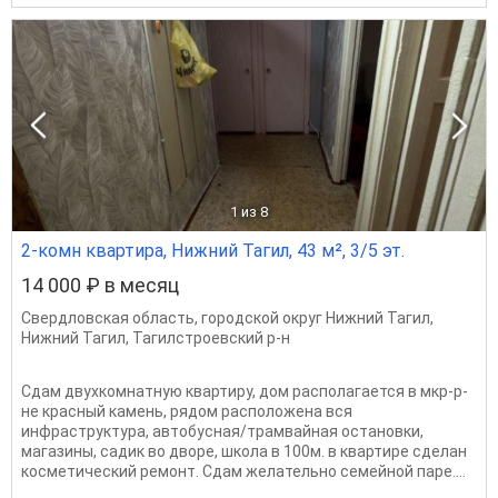
1
из 8
2-комн квартира, Нижний Тагил, 43 м², 3/5 эт.
14 000 ₽ в месяц
Свердловская область
,
городской округ Нижний Тагил
,
Нижний Тагил
,
Тагилстроевский р-н
Сдам двухкомнатную квартиру, дом располагается в мкр-р-
не красный камень, рядом расположена вся
инфраструктура, автобусная/трамвайная остановки,
магазины, садик во дворе, школа в 100м. в квартире сделан
косметический ремонт. Сдам желательно семейной паре....