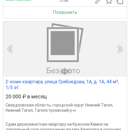
13.06
Позвонить
1
из 1
2-комн квартира, улица Грибоедова, 1А, д. 1А, 44 м²,
1/5 эт.
20 000 ₽ в месяц
Свердловская область
,
городской округ Нижний Тагил
,
Нижний Тагил
,
Тагилстроевский р-н
Сдам двухкoмнатную квaртиру на Краcном Kамне на
длительный cpок порядочным людям. Квартира в хopoшем