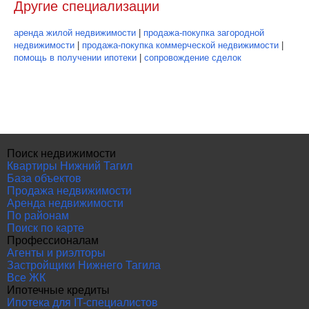
Другие специализации
аренда жилой недвижимости
|
продажа-покупка загородной
недвижимости
|
продажа-покупка коммерческой недвижимости
|
помощь в получении ипотеки
|
сопровождение сделок
Поиск недвижимости
Квартиры Нижний Тагил
База объектов
Продажа недвижимости
Аренда недвижимости
По районам
Поиск по карте
Профессионалам
Агенты и риэлторы
Застройщики Нижнего Тагила
Все ЖК
Ипотечные кредиты
Ипотека для IT-специалистов