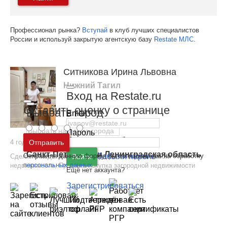
Профессионал рынка?
Вступай
в клуб лучших специалистов
России и используй закрытую агентскую базу
Restate МЛС
.
Ситникова Ирина Львовна
Нижний Тагил
Вход на Restate.ru
Оставить оценку о странице
Выбрать город
Email
Пароль
Москва
и
Московская область
4 года 6 месяцев на Restate
Отправить
Санкт-Петербург
и
Ленинградская область
Отправляя данную форму, вы соглашаетесь на обработку
Забыли пароль
Войти
Сделки с недвижимостью
,
Продажа-покупка жилой
персональных данных
недвижимости
,
Продажа-покупка загородной недвижимости
Ещё нет аккаунта?
Зарегистрироваться