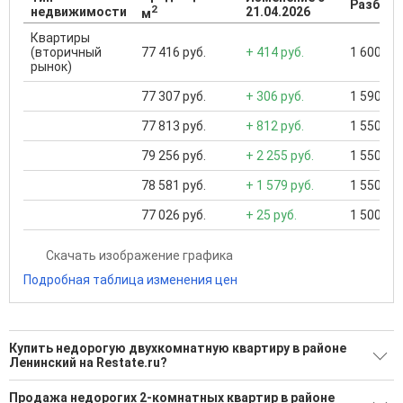
Разброс
2
недвижимости
21.04.2026
м
Квартиры
(вторичный
77 416 руб.
+ 414 руб.
1 600 000
рынок)
77 307 руб.
+ 306 руб.
1 590 000
77 813 руб.
+ 812 руб.
1 550 000
79 256 руб.
+ 2 255 руб.
1 550 000
78 581 руб.
+ 1 579 руб.
1 550 000
77 026 руб.
+ 25 руб.
1 500 000
Скачать изображение графика
Подробная таблица изменения цен
Купить недорогую двухкомнатную квартиру в районе
Ленинский на Restate.ru?
Поможем Купить недорогую двухкомнатную квартиру в
Продажа недорогих 2-комнатных квартир в районе