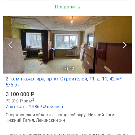
Позвонить
1
из 10
2-комн квартира, пр-кт Строителей, 11, д. 11, 42 м²,
5/5 эт.
3 100 000 ₽
2
73 810 ₽ за м
Ипотека от 14 869 ₽ в месяц
Свердловская область
,
городской округ Нижний Тагил
,
Нижний Тагил
,
Ленинский р-н
Продается двухкомнатная квартира в самом центре города