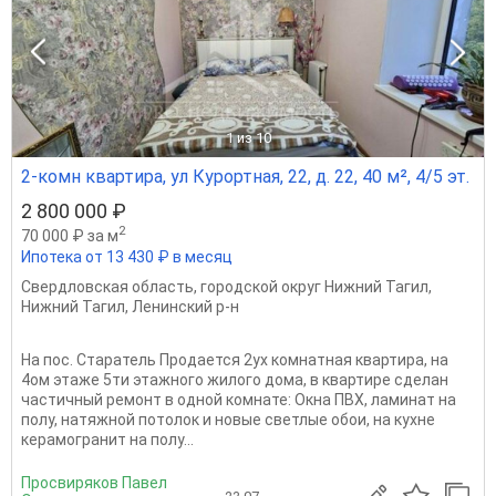
1
из 10
2-комн квартира, ул Курортная, 22, д. 22, 40 м², 4/5 эт.
2 800 000 ₽
2
70 000 ₽ за м
Ипотека от 13 430 ₽ в месяц
Свердловская область
,
городской округ Нижний Тагил
,
Нижний Тагил
,
Ленинский р-н
На пос. Старатель Продается 2ух комнатная квартира, на
4ом этаже 5ти этажного жилого дома, в квартире сделан
частичный ремонт в одной комнате: Окна ПВХ, ламинат на
полу, натяжной потолок и новые светлые обои, на кухне
керамогранит на полу...
Просвиряков Павел