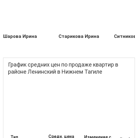
Шарова Ирина
Старикова Ирина
Ситников
График средних цен по продаже квартир в
районе Ленинский в Нижнем Тагиле
Средн. цена
Тип
Изменение с