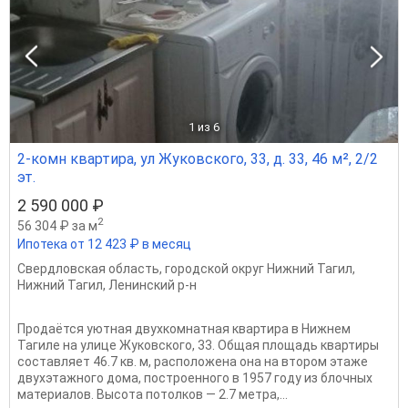
1
из 6
2-комн квартира, ул Жуковского, 33, д. 33, 46 м², 2/2
эт.
2 590 000 ₽
2
56 304 ₽ за м
Ипотека от 12 423 ₽ в месяц
Свердловская область
,
городской округ Нижний Тагил
,
Нижний Тагил
,
Ленинский р-н
Продаётся уютная двухкомнатная квартира в Нижнем
Тагиле на улице Жуковского, 33. Общая площадь квартиры
составляет 46.7 кв. м, расположена она на втором этаже
двухэтажного дома, построенного в 1957 году из блочных
материалов. Высота потолков — 2.7 метра,...