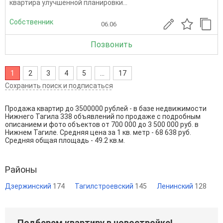
квартира улучшенной планировки...
Собственник
06.06
Позвонить
1
2
3
4
5
...
17
Сохранить поиск и подписаться
Продажа квартир до 3500000 рублей - в базе недвижимости
Нижнего Тагила 338 объявлений по продаже с подробным
описанием и фото объектов от
700 000
до
3 500 000
руб. в
Нижнем Тагиле. Средняя цена за 1 кв. метр - 68 638 руб.
Средняя общая площадь - 49.2 кв.м.
Районы
Дзержинский
174
Тагилстроевский
145
Ленинский
128
Подберем квартиру в новостройке!