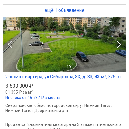
ещё 1 объявление
1
из 10
2-комн квартира, ул Сибирская, 83, д. 83, 43 м², 3/5 эт.
3 500 000 ₽
2
81 395 ₽ за м
Ипотека от 16 787 ₽ в месяц
Свердловская область
,
городской округ Нижний Тагил
,
Нижний Тагил
,
Дзержинский р-н
Продается 2-комнатная квартира на 3 этаже пятиэтажного