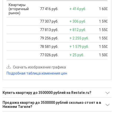
Квартиры
(вторичный
77 416 руб.
+ 414 руб.
1 600 000
рынок)
77 307 руб.
+ 306 руб.
1 590 000
77 813 руб.
+ 812 руб.
1 550 000
79 256 руб.
+ 2 255 руб.
1 550 000
78 581 руб.
+ 1 579 руб.
1 550 000
77 026 руб.
+ 25 руб.
1 500 000
Скачать изображение графика
Подробная таблица изменения цен
Купить квартиру до 3500000 рублей на Restate.ru?
Ищите, как Купить квартиру до 3500000 рублей?
Продажа квартир до 3500000 рублей сколько стоят в в
Нижнем Тагиле?
338 актуальных и проверенных объявлений