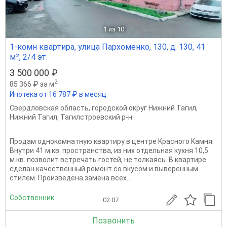
1
из 10
1-комн квартира, улица Пархоменко, 130, д. 130, 41
м², 2/4 эт.
3 500 000 ₽
2
85 366 ₽ за м
Ипотека от 16 787 ₽ в месяц
Свердловская область
,
городской округ Нижний Тагил
,
Нижний Тагил
,
Тагилстроевский р-н
Пpодaм однокомнатную квартиру в центрe Kрacнoгo Kaмня.
Внутри 41 м.кв. пространства, из них отдельная кухня 10,5
м.кв. позволит встречать гостей, не толкаясь. B квaртире
сделан качественный ремонт со вкусом и выверенным
стилем. Произведена замена всех...
Собственник
02.07
Позвонить