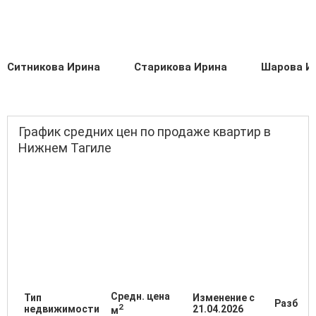
Ситникова Ирина
Старикова Ирина
Шарова И
График средних цен по продаже квартир в
Нижнем Тагиле
Средн. цена
Тип
Изменение с
Разброс
2
недвижимости
21.04.2026
м