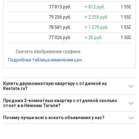
77 813 руб.
+ 812 руб.
1 550 000
79 256 руб.
+ 2 255 руб.
1 550 000
78 581 руб.
+ 1 579 руб.
1 550 000
77 026 руб.
+ 25 руб.
1 500 000
Скачать изображение графика
Подробная таблица изменения цен
Купить двухкомнатную квартиру с отделкой на
Restate.ru?
Ищите, как Купить двухкомнатную квартиру с отделкой?
Продажа 2-комнатных квартир с отделкой сколько
стоят в в Нижнем Тагиле?
10 актуальных и проверенных объявлений
Минимальная цена: 2 560 000 Р. Максимальная цена: 6 499
Воспользуйтесь нашим поиском по новостройкам, для
Почему лучше всего искать объявления у нас?
000 Р; Средняя: 3 962 365 Р
подбора подходящего вам варианта
Все объявления проверены и проходят строгую
Средняя цена за м2: 79 354 Р
'Сохраните результаты поиска и возвращайтесь к нему,
модерацию
когда это будет нужно'