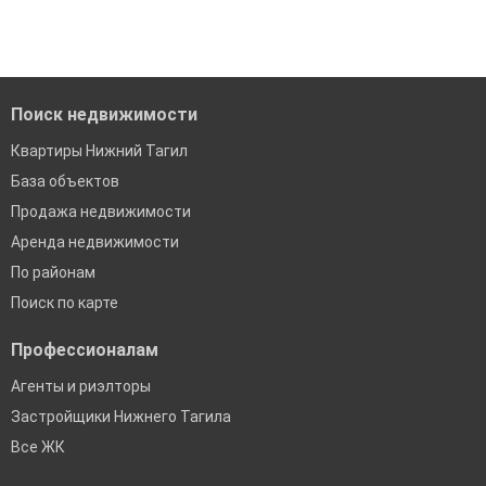
Средняя площадь: 47.9 кв.м.
Удобный поиск, есть подписка на новые объявления
Помогаем с подбором выгодных ипотечных программ в
банках в Нижнем Тагиле
Поиск недвижимости
Квартиры Нижний Тагил
База объектов
Продажа недвижимости
Аренда недвижимости
По районам
Поиск по карте
Профессионалам
Агенты и риэлторы
Застройщики Нижнего Тагила
Все ЖК