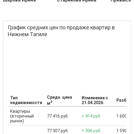
График средних цен по продаже квартир в
Нижнем Тагиле
Средн. цена
Тип
Изменение с
Разброс
2
недвижимости
21.04.2026
м
Квартиры
(вторичный
77 416 руб.
+ 414 руб.
1 600 000
рынок)
77 307 руб.
+ 306 руб.
1 590 000