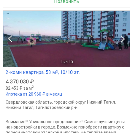
Позвонить
1
из 10
2-комн квартира, 53 м², 10/10 эт.
4 370 030 ₽
2
82 453 ₽ за м
Ипотека от 20 960 ₽ в месяц
Свердловская область
,
городской округ Нижний Тагил
,
Нижний Тагил
,
Тагилстроевский р-н
Внимание!!! Уникальное предложение!!! Самые лучшие цены
на новостройки в городе. Возможно приобрести квартиру с
полной чистовой отделкой в ипотеку. Не теряйте время,