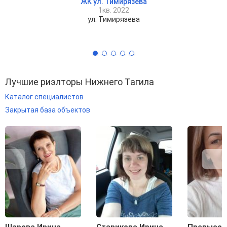
ЖК ул. Тимирязева
1кв. 2022
ул. Тимирязева
Лучшие риэлторы Нижнего Тагила
Каталог специалистов
Закрытая база объектов
Шарова Ирина
Старикова Ирина
Превысок