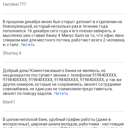
fastdeer777
В прошлом декабре мною был открыт депозит в отделении на
Новокузнецкой, который несколько раз в течение года
пополнялся. 16 декабря сего года я его поехал забирать, и
мысленно уже ставил банку 4. Минус балл за то, что офис явно
слишком мал для местного потока, работают всего 2 человека,
и, стало...
Читать
Shumey A.
Добрый день! Клиентом вашего банка не являюсь, но
неоднократно поступают звонки с телефонов 919840ХХХХ,
919840ХХХХ, 919840ХХХХ, 919840ХХХХ, 919840ХХХХ, а так же
других номеров, которые не сохранились, звонят сотрудники
совкомбанка, не один раз не соизволили представиться,
звонят по поводу задолж...
Читать
Ildar61
В целом неплохой банк, удобный график работы (даже в
воскресенье), широкая шкала вкладов, работники - настоящие