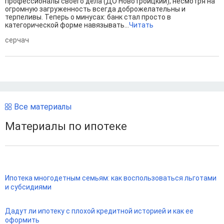
профессионалы своего дела (ДО Новотроицкий), несмотря на
огромную загруженность всегда доброжелательны и
терпеливы. Теперь о минусах: банк стал просто в
категорической форме навязывать...
Читать
серчач
Все материалы
Материалы по ипотеке
Ипотека многодетным семьям: как воспользоваться льготами
и субсидиями
Дадут ли ипотеку с плохой кредитной историей и как ее
оформить